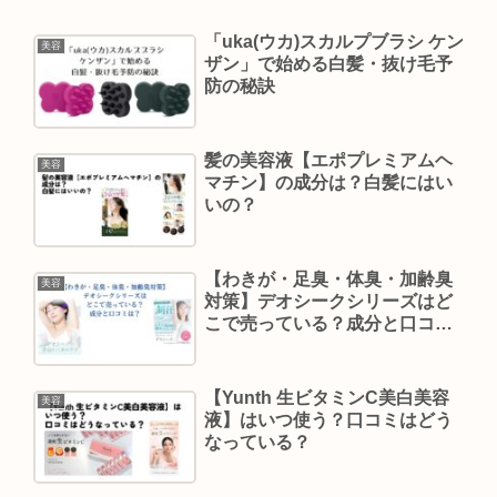
「uka(ウカ)スカルプブラシ ケン
美容
ザン」で始める白髪・抜け毛予
防の秘訣
髪の美容液【エポプレミアムヘ
美容
マチン】の成分は？白髪にはい
いの？
【わきが・足臭・体臭・加齢臭
美容
対策】デオシークシリーズはど
こで売っている？成分と口コミ
は？
【Yunth 生ビタミンC美白美容
美容
液】はいつ使う？口コミはどう
なっている？