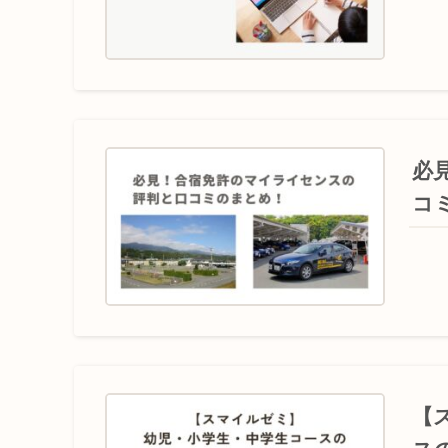
必
コ
【