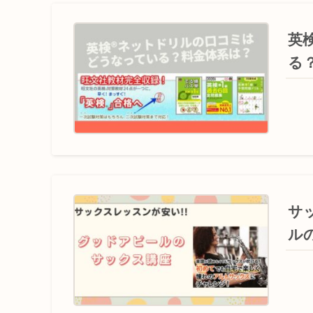
英
る
サ
ル