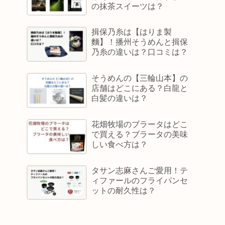
の抹茶スイーツは？
揖保乃糸は【はりま製
麵】！播州そうめんと揖保
乃糸の違いは？口コミは？
そうめんの【三輪山本】の
店舗はどこにある？白龍と
白髪の違いは？
花畑牧場のブラータはどこ
で買える？ブラータの美味
しい食べ方は？
タサン志麻さんご愛用！テ
ィファールのフライパンセ
ットの耐久性は？