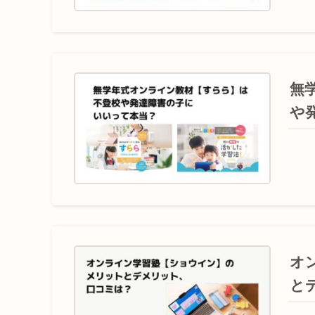
無
や
オ
と