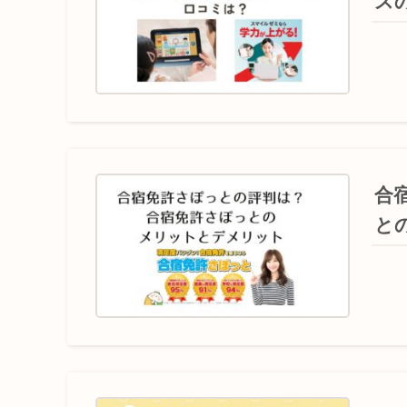
ス
合
と