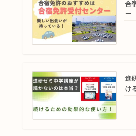
合
ー
進
け