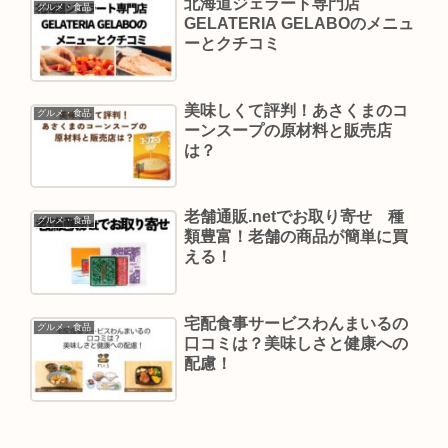
北海道ジェラート専門店
グルメ・食品
GELATERIA GELABOのメニュ
ーとクチコミ
美味しくて評判！あさくまのコ
グルメ・食品
ーンスープの原材料と販売店
は？
老舗通販.netでお取り寄せ 種
グルメ・食品
類豊富！老舗の商品が簡単に買
える！
宅配食事サービスわんまいるの
グルメ・食品
口コミは？美味しさと健康への
配慮！