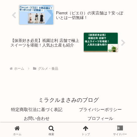
Pierrot（ピエロ）の実店舗は？安っぽ
いとは一切無縁！
【抹茶好き必見】祇園辻利 店舗で極上
スイーツを堪能！人気お土産も紹介
ホーム
グルメ・食品
ミラクルまさみのブログ
特定商取引法に基づく表記
プライバシーポリシー
お問い合わせ
プロフィール
© 2024 ミラクルまさみのブログ.
ホーム
検索
トップ
サイドバー