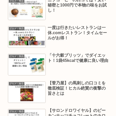
グルメ・食品
秘密と1000円で本物の味をお試
し！
一度は行きたいレストランは一
グルメ・食品
休.comレストラン！タイムセー
ルがお得！
「十六穀プリッツ」でダイエッ
グルメ・食品
ト！1袋45kcalで健康に良い理由
【菅乃屋】の馬刺しの口コミを
グルメ・食品
徹底検証！ヒカル絶賛の衝撃の
旨さとは
【サロンドロワイヤル】のピー
グルメ・食品
カンナッツチョコレートのカロ