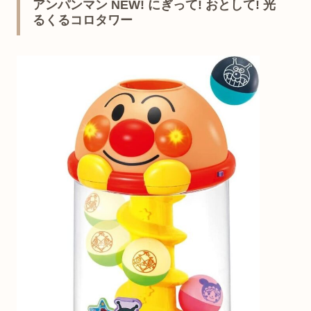
アンパンマン NEW! にぎって! おとして! 光
るくるコロタワー