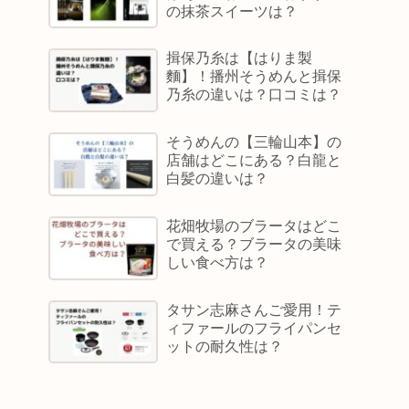
の抹茶スイーツは？
揖保乃糸は【はりま製
麵】！播州そうめんと揖保
乃糸の違いは？口コミは？
そうめんの【三輪山本】の
店舗はどこにある？白龍と
白髪の違いは？
花畑牧場のブラータはどこ
で買える？ブラータの美味
しい食べ方は？
タサン志麻さんご愛用！テ
ィファールのフライパンセ
ットの耐久性は？